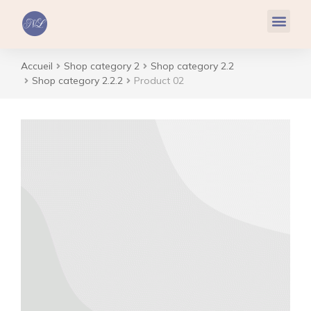
Réflexologie Plantaire
Relaxation & Hypnose
Cohérence Cardiaque
Accueil
Shop category 2
Shop category 2.2
Vous êtes ici :
Shop category 2.2.2
Product 02