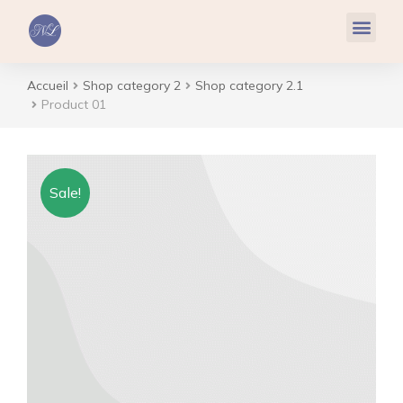
Réflexologie Plantaire
Relaxation & Hypnose
Cohérence Cardiaque
Accueil
Shop category 2
Shop category 2.1
Vous êtes ici :
Product 01
Sale!