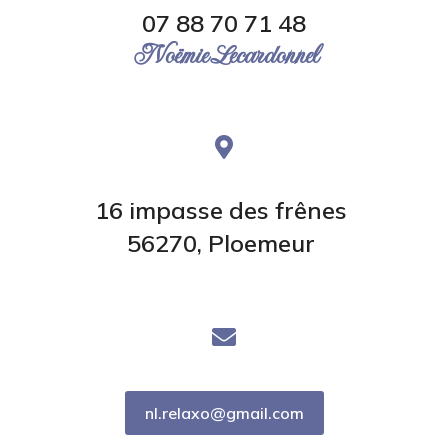
07 88 70 71 48
Noëmie Lecardonnel
16 impasse des frênes
56270, Ploemeur
nl.relaxo@gmail.com