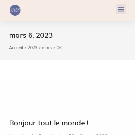
Réflexologie Plantaire
Relaxation & Hypnose
Cohérence Cardiaque
mars 6, 2023
Accueil
2023
mars
06
Vous êtes ici :
Bonjour tout le monde !