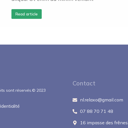
Read article
Contact
its sont réservés.
© 2023
nl.relaxo@gmail.com
identialité
07 88 70 71 48
16 impasse des frêne