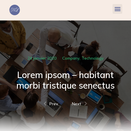
Réflexologie Plantaire
Relaxation & Hypnose
Cohérence Cardiaque
24 janvier 2020
Company
,
Technology
Lorem ipsom – habitant
morbi tristique senectus
Prev.
Next